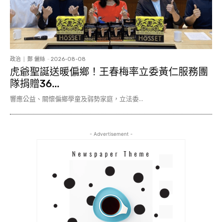
政治
鄭 儷絲
-
2026-08-08
虎爺聖誕送暖偏鄉！王春梅率立委黃仁服務團
隊捐贈36...
響應公益、關懷偏鄉學童及弱勢家庭，立法委...
- Advertisement -