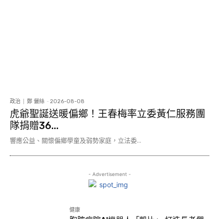
政治
鄭 儷絲
-
2026-08-08
虎爺聖誕送暖偏鄉！王春梅率立委黃仁服務團
隊捐贈36...
響應公益、關懷偏鄉學童及弱勢家庭，立法委...
- Advertisement -
健康