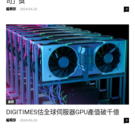
司」獎
編輯部
-
2024-06-26
0
產經
DIGITIMES估全球伺服器GPU產值破千億
編輯部
-
2024-06-26
0