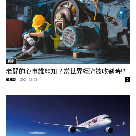
獨家
老闆的心事誰能知？當世界經濟被收割時!?
編輯部
-
2024-06-23
0