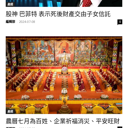
產經
股神 巴菲特 表示死後財產交由子女信託
編輯部
-
2024-07-08
0
產經
農曆七月為百姓、企業祈福消災、平安旺財