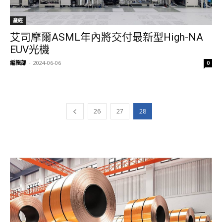
產經
艾司摩爾ASML年內將交付最新型High-NA
EUV光機
編輯部
-
2024-06-06
0
26
27
28