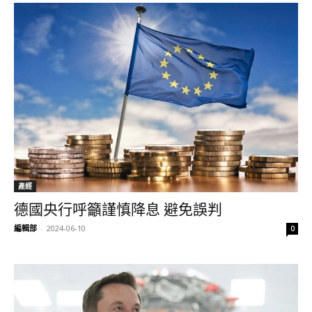
產經
德國央行呼籲謹慎降息 避免誤判
編輯部
-
2024-06-10
0