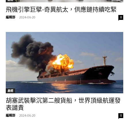
飛機引擎巨擘-奇異航太，供應鏈持續吃緊
編輯部
-
2024-06-20
0
產經
胡塞武裝擊沉第二艘貨船，世界頂級航運發
表譴責
編輯部
-
2024-06-20
0